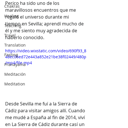
Perico ha sido uno de los 
Chakras
maravillosos encuentros que me 
Healing
regaló el universo durante mi 
tiempo en Sevilla; aprendí mucho de 
Teaching
él y me siento muy agradecida de 
Travel
haberlo conocido.
Translation
https://video.wixstatic.com/video/690f93_8
Fasting
48ec06ed72e443a852e21be38f02449/480p
/mp4/file.mp4
Pranayama
Meditación
Meditation
Desde Sevilla me fuí a la Sierra de 
Cádiz para visitar amigos allí. Cuando 
me mudé a España al fin de 2014, viví 
en La Sierra de Cádiz durante casí un 