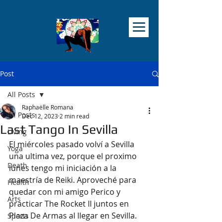
Post
All Posts
Raphaëlle Romana
All Posts
Dec 12, 2023
2 min read
Last Tango In Sevilla
Living
El miércoles pasado volví a Sevilla 
Yoga
una ultima vez, porque el proximo 
Death
lunes tengo mi iniciación a la 
maestría de Reiki. Aproveché para 
Health
quedar con mi amigo Perico y 
Arts
practicar The Rocket II juntos en 
Plaza De Armas al llegar en Sevilla. 
Sports