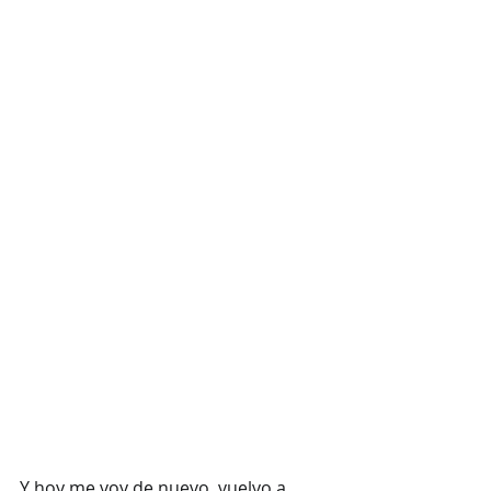
Y hoy me voy de nuevo, vuelvo a 