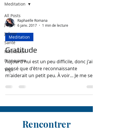
Meditation
All Posts
Raphaëlle Romana
Jeûne
6 janv. 2017
1 min de lecture
Jeûner
Meditation
Santé
Gratitude
Meditation
Pranayama
Aujourd'hui est un peu difficile, donc j'ai
pensé que d'être reconnaissante
Yoga
m'aiderait un petit peu. À voir... Je me sens
reconnaissante...
Rencontrer