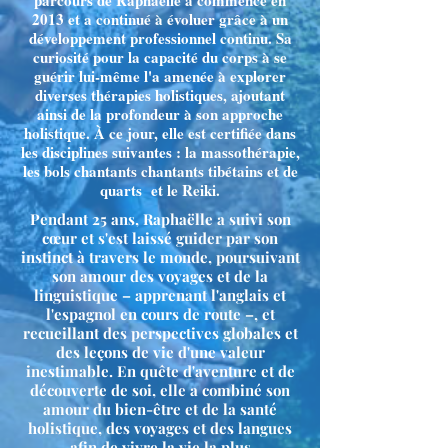
parcours de Raphaëlle a commencé en
2013 et a continué à évoluer grâce à un
développement professionnel continu. Sa
curiosité pour la capacité du corps à se
guérir lui-même l'a amenée à explorer
diverses thérapies holistiques, ajoutant
ainsi de la profondeur à son approche
holistique. À ce jour, elle est certifiée dans
les disciplines suivantes : la massothérapie,
les bols chantants chantants tibétains et de
quarts et le Reiki.
Pendant 25 ans, Raphaëlle a suivi son
cœur et s'est laissé guider par son
instinct à travers le monde, poursuivant
son amour des voyages et de la
linguistique – apprenant l'anglais et
l'espagnol en cours de route –, et
recueillant des perspectives globales et
des leçons de vie d'une valeur
inestimable. En quête d'aventure et de
découverte de soi, elle a combiné son
amour du bien-être et de la santé
holistique, des voyages et des langues
afin de vivre la vie la plus