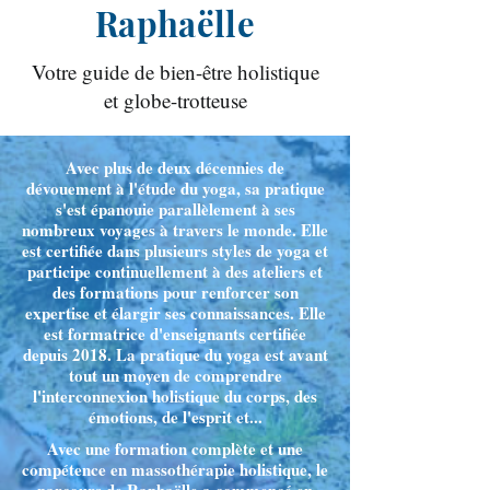
Raphaëlle
Votre guide de bien-être holistique
et globe-trotteuse
Avec plus de deux décennies de
dévouement à l'étude du yoga, sa pratique
s'est épanouie parallèlement à ses
nombreux voyages à travers le monde. Elle
est certifiée dans plusieurs styles de yoga et
participe continuellement à des ateliers et
des formations pour renforcer son
expertise et élargir ses connaissances. Elle
est formatrice d'enseignants certifiée
depuis 2018. La pratique du yoga est avant
tout un moyen de comprendre
l'interconnexion holistique du corps, des
émotions, de l'esprit et...
Avec une formation complète et une
compétence en massothérapie holistique, le