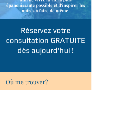
épanouissante possible et d'inspirer les
autres à faire de même.
Réservez votre
consultation GRATUITE
dès aujourd'hui !
Où me trouver?
Raphaëlle Romana
raphaelleromana@protonmail.com
www.raphaelleromana.com