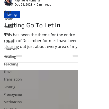
Raphaëlle Romana
Living
Dec 28, 2023
2 min read
Yoga
Living
Death
Letting Go To Let In
Health
Arts
This has been the theme for the entire
month of December for me; I have been
Sports
clearing out just about every area of my
Chakras
life in a process...
Healing
Teaching
Travel
Translation
Fasting
Pranayama
Meditación