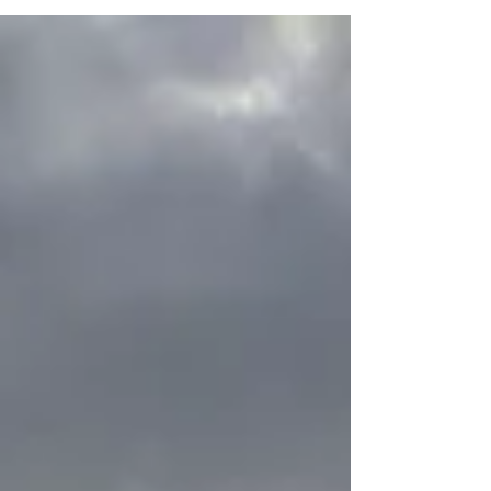
Perico y practicar The Rocket II juntos en
Plaza De Armas al llegar en Sevilla. Perico
ha sido uno de los maravillosos
encuentros que me regaló el universo
durante mi tiempo en Sevilla; aprendí
mucho de él y me siento muy agradecida
de haberlo conocido. Desde Sevilla me fuí
a la Sierra de Cádiz para visitar amigos allí.
Cua