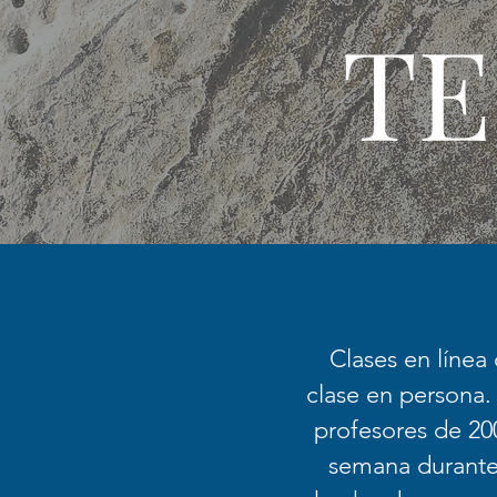
TE
Clases en línea
clase en persona
profesores de 20
semana durante 