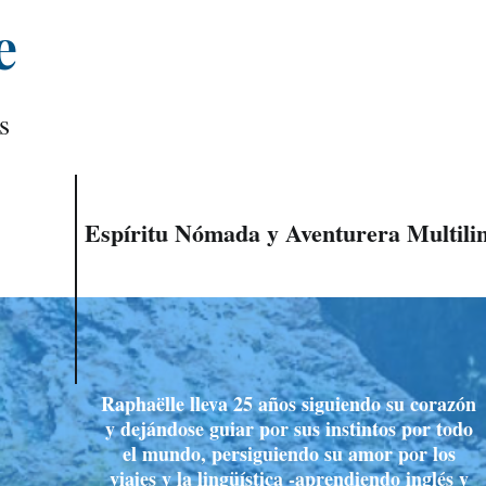
e
s
Espíritu Nómada y Aventurera Multili
Raphaëlle lleva 25 años siguiendo su corazón
y dejándose guiar por sus instintos por todo
el mundo, persiguiendo su amor por los
viajes y la lingüística -aprendiendo inglés y