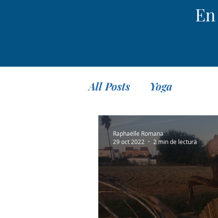
En 
All Posts
Yoga
Raphaëlle Romana
29 oct 2022
2 min de lectura