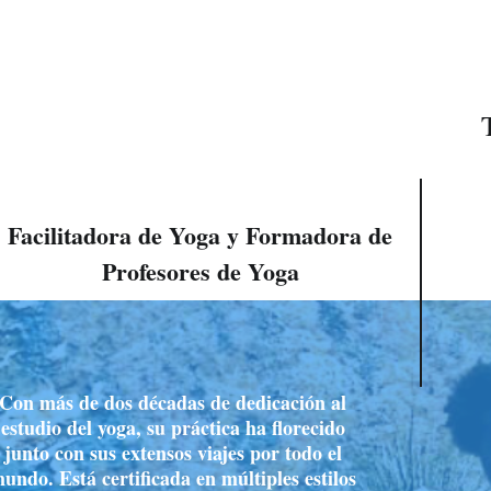
Facilitadora de Yoga y Formadora de
Profesores de Yoga
Con más de dos décadas de dedicación al
estudio del yoga, su práctica ha florecido
junto con sus extensos viajes por todo el
undo. Está certificada en múltiples estilos