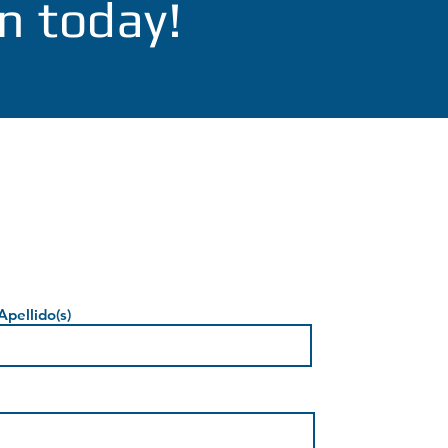
n today!
Apellido(s)