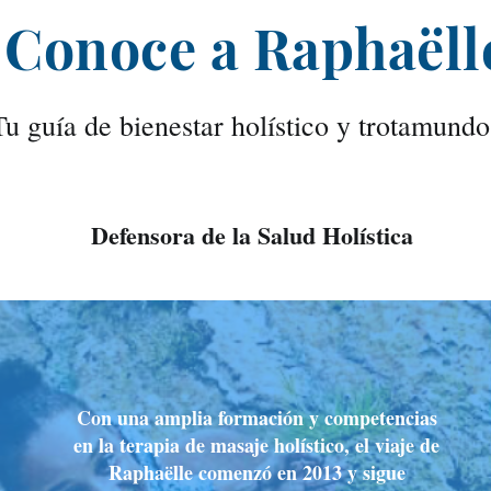
Conoce a Raphaëll
Tu guía de bienestar holístico y trotamundo
Defensora de la Salud Holística
Con una amplia formación y competencias
en la terapia de masaje holístico, el viaje de
Raphaëlle comenzó en 2013 y sigue