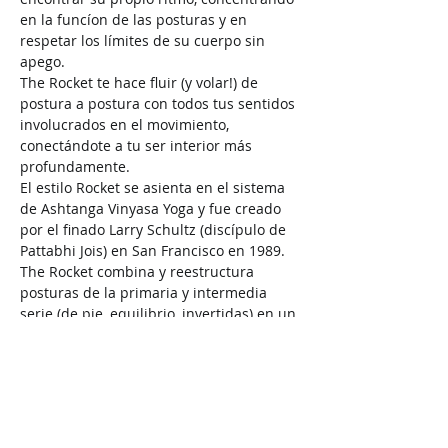
en la funcíon de las posturas y en 
respetar los límites de su cuerpo sin 
apego.
The Rocket te hace fluir (y volar!) de 
postura a postura con todos tus sentidos 
involucrados en el movimiento, 
conectándote a tu ser interior más 
profundamente.
El estilo Rocket se asienta en el sistema 
de Ashtanga Vinyasa Yoga y fue creado 
por el finado Larry Schultz (discípulo de 
Pattabhi Jois) en San Francisco en 1989.
The Rocket combina y reestructura 
posturas de la primaria y intermedia 
serie (de pie, equilibrio, invertidas) en un 
esfuerzo de hacerlas más accesibles a 
todos y incorpora posturas más 
avanzadas (doblando hacía atrás, 
equilibrio sobre los brazos) para 
desafiar…